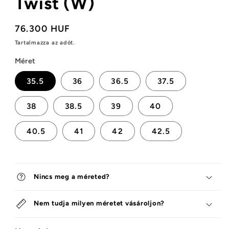
Twist (W)
Normál
76.300 HUF
ár
Tartalmazza az adót.
Méret
35.5
36
36.5
37.5
38
38.5
39
40
40.5
41
42
42.5
Nincs meg a méreted?
Nem tudja milyen méretet vásároljon?