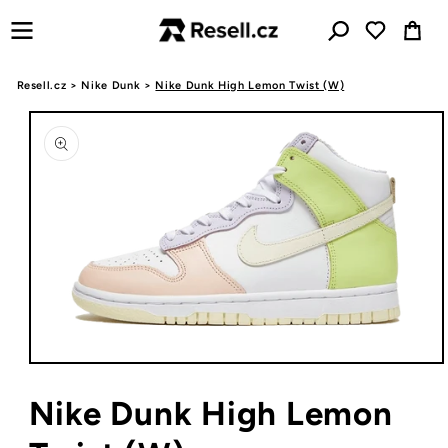
Ugrás a
Kosár
tartalomhoz
Resell.cz
>
Nike Dunk
>
Nike Dunk High Lemon Twist (W)
Kihagyás, és
ugrás a
termékadatokra
1.
médiafájl
megnyitása
Nike Dunk High Lemon
a
modális
párbeszédpanelen