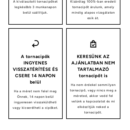
A kiválasztott tornacipőket
Kizárólag 100%-ban eredeti
legkésőbb 3 munkanapon
tornacipőt árulunk, amely
belül szállítjuk.
mindig alapos vizsgálaton
esik át.
A tornacipők
KERESÜNK AZ
INGYENES
AJÁNLATBAN NEM
VISSZATÉRÍTÉSE ÉS
TARTALMAZÓ
CSERE 14 NAPON
tornacipőt is
belül
Ha nem érdekel semmilyen
tornacipő, vagy nincs meg a
Ha a méret nem felel meg
méreted, akkor vedd fel
Önnek, 14 napon belül
velünk a kapcsolatot és mi
ingyenesen visszaküldheti
elkészítjük neked a
vagy kicserélheti a cipőket.
tornacipőt.