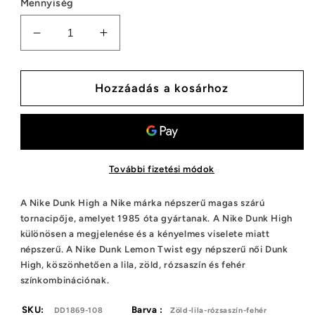
Mennyiség
Nike
Nike
Dunk
Dunk
High
High
Lemon
Lemon
Hozzáadás a kosárhoz
Twist
Twist
(W)
(W)
mennyiségének
mennyiségének
csökkentése
növelése
További fizetési módok
A Nike Dunk High a Nike márka népszerű magas szárú
tornacipője, amelyet 1985 óta gyártanak. A Nike Dunk High
különösen a megjelenése és a kényelmes viselete miatt
népszerű. A Nike Dunk Lemon Twist egy népszerű női Dunk
High, köszönhetően a lila, zöld, rózsaszín és fehér
színkombinációnak.
SKU:
Barva :
DD1869-108
Zöld-lila-rózsaszín-fehér