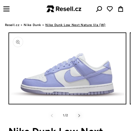
Ugrás a
Kosár
tartalomhoz
Resell.cz
>
Nike Dunk
>
Nike Dunk Low Next Nature lila (W)
Kihagyás, és
ugrás a
termékadatokra
1.
2
médiafájl
megnyitása
/
1
/
2
a
modális
párbeszédpanelen