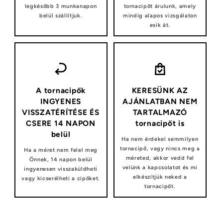
legkésőbb 3 munkanapon
tornacipőt árulunk, amely
belül szállítjuk.
mindig alapos vizsgálaton
esik át.
A tornacipők
KERESÜNK AZ
INGYENES
AJÁNLATBAN NEM
VISSZATÉRÍTÉSE ÉS
TARTALMAZÓ
CSERE 14 NAPON
tornacipőt is
belül
Ha nem érdekel semmilyen
tornacipő, vagy nincs meg a
Ha a méret nem felel meg
méreted, akkor vedd fel
Önnek, 14 napon belül
velünk a kapcsolatot és mi
ingyenesen visszaküldheti
elkészítjük neked a
vagy kicserélheti a cipőket.
tornacipőt.