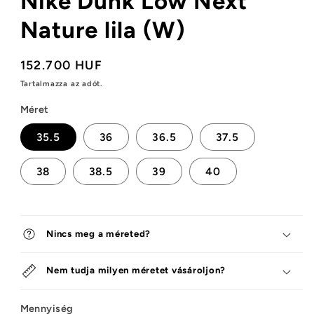
Nike Dunk Low Next
Nature lila (W)
Normál
152.700 HUF
ár
Tartalmazza az adót.
Méret
35.5
36
36.5
37.5
38
38.5
39
40
Nincs meg a méreted?
Nem tudja milyen méretet vásároljon?
Mennyiség