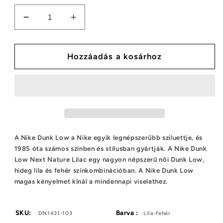
Nike
Nike
Dunk
Dunk
Low
Low
Next
Next
Hozzáadás a kosárhoz
Nature
Nature
lila
lila
(W)
(W)
mennyiségének
mennyiségének
csökkentése
növelése
A Nike Dunk Low a Nike egyik legnépszerűbb sziluettje, és
1985 óta számos színben és stílusban gyártják. A Nike Dunk
Low Next Nature Lilac egy nagyon népszerű női Dunk Low,
hideg lila és fehér színkombinációban. A Nike Dunk Low
magas kényelmet kínál a mindennapi viselethez.
SKU:
Barva :
DN1431-103
Lila-fehér